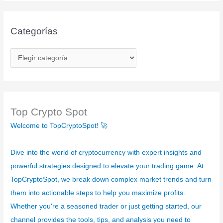
Categorías
C
a
t
e
g
Top Crypto Spot
o
Welcome to TopCryptoSpot! 🚀
r
í
Dive into the world of cryptocurrency with expert insights and
a
powerful strategies designed to elevate your trading game. At
s
TopCryptoSpot, we break down complex market trends and turn
them into actionable steps to help you maximize profits.
Whether you're a seasoned trader or just getting started, our
channel provides the tools, tips, and analysis you need to