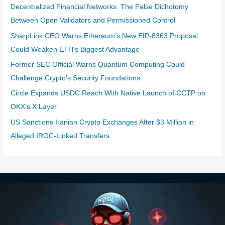
Decentralized Financial Networks: The False Dichotomy
Between Open Validators and Permissioned Control
SharpLink CEO Warns Ethereum’s New EIP-8363 Proposal
Could Weaken ETH’s Biggest Advantage
Former SEC Official Warns Quantum Computing Could
Challenge Crypto’s Security Foundations
Circle Expands USDC Reach With Native Launch of CCTP on
OKX’s X Layer
US Sanctions Iranian Crypto Exchanges After $3 Million in
Alleged IRGC-Linked Transfers