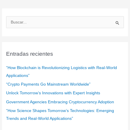
B
u
s
c
a
Entradas recientes
r
:
“How Blockchain is Revolutionizing Logistics with Real-World
Applications”
“Crypto Payments Go Mainstream Worldwide”
Unlock Tomorrow’s Innovations with Expert Insights
Government Agencies Embracing Cryptocurrency Adoption
“How Science Shapes Tomorrow’s Technologies: Emerging
Trends and Real-World Applications”