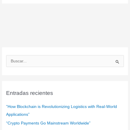
B
u
s
c
a
Entradas recientes
r
:
“How Blockchain is Revolutionizing Logistics with Real-World
Applications”
“Crypto Payments Go Mainstream Worldwide”