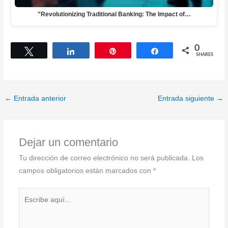
"Revolutionizing Traditional Banking: The Impact of…
0
Tweet
Share
Pin
Share
SHARES
←
Entrada anterior
Entrada siguiente
→
Dejar un comentario
Tu dirección de correo electrónico no será publicada.
Los
campos obligatorios están marcados con
*
Escribe
aquí...