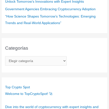
Unlock Tomorrow’s Innovations with Expert Insights
Government Agencies Embracing Cryptocurrency Adoption
“How Science Shapes Tomorrow’s Technologies: Emerging
Trends and Real-World Applications”
Categorías
C
a
t
e
g
Top Crypto Spot
o
Welcome to TopCryptoSpot! 🚀
r
í
Dive into the world of cryptocurrency with expert insights and