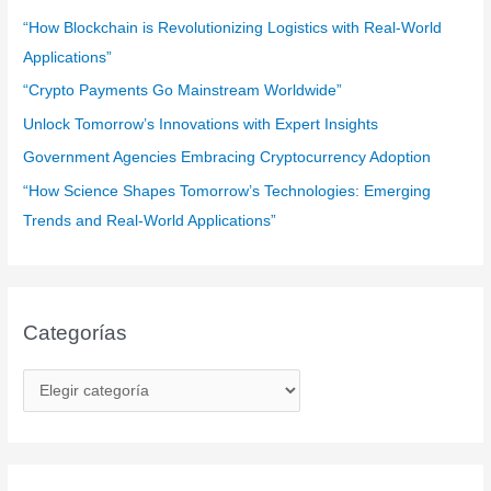
:
“How Blockchain is Revolutionizing Logistics with Real-World
Applications”
“Crypto Payments Go Mainstream Worldwide”
Unlock Tomorrow’s Innovations with Expert Insights
Government Agencies Embracing Cryptocurrency Adoption
“How Science Shapes Tomorrow’s Technologies: Emerging
Trends and Real-World Applications”
Categorías
C
a
t
e