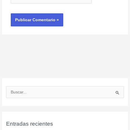
B
u
s
c
a
Entradas recientes
r